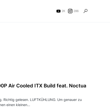
2K
286
P Air Cooled ITX Build feat. Noctua
ng. Richtig gelesen. LUFTKÜHLUNG. Um genauer zu
men einen kleinen…