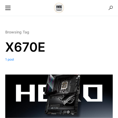
Browsing Tag
X670E
1 post