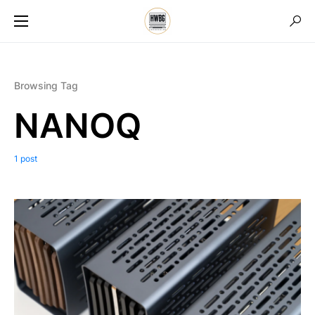
Browsing Tag
NANOQ
1 post