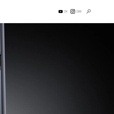
2K
286