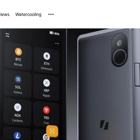
iews
Watercooling