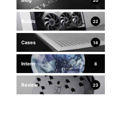
Blog
20
Builds
22
Cases
14
Intern
8
Review
23