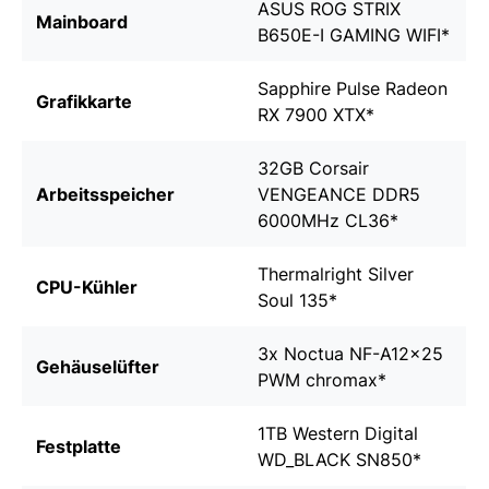
ASUS ROG STRIX
Mainboard
B650E-I GAMING WIFI
*
Sapphire Pulse Radeon
Grafikkarte
RX 7900 XTX
*
32GB Corsair
Arbeitsspeicher
VENGEANCE DDR5
6000MHz CL36
*
Thermalright Silver
CPU-Kühler
Soul 135
*
3x
Noctua NF-A12x25
Gehäuselüfter
PWM chromax
*
1TB Western Digital
Festplatte
WD_BLACK SN850
*