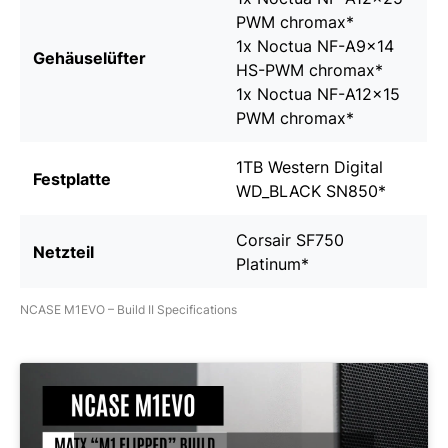
PWM chromax
*
1x
Noctua NF-A9x14
Gehäuselüfter
HS-PWM chromax
*
1x
Noctua NF-A12x15
PWM chromax
*
1TB Western Digital
Festplatte
WD_BLACK SN850
*
Corsair SF750
Netzteil
Platinum
*
NCASE M1EVO – Build II Specifications