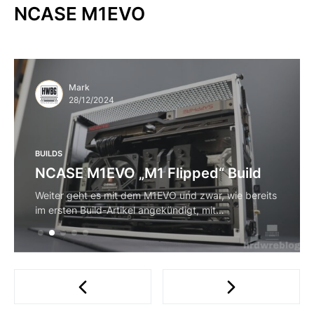
NCASE M1EVO
Mark
28/12/2024
BUILDS
NCASE M1EVO „M1 Flipped“ Build
Weiter geht es mit dem M1EVO und zwar, wie bereits
im ersten Build-Artikel angekündigt, mit…