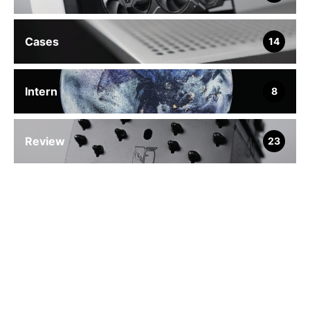
Cases
14
Intern
8
Review
23