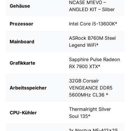
NCASE M1EVO –
Gehäuse
ANGLED KIT – Silber
Prozessor
Intel Core i5-13600K
*
ASRock B760M Steel
Mainboard
Legend WiFi
*
Sapphire Pulse Radeon
Grafikkarte
RX 7900 XTX
*
32GB Corsair
Arbeitsspeicher
VENGEANCE DDR5
5600MHz CL36
*
Thermalright Silver
CPU-Kühler
Soul 135
*
1x
Noctua NF-A12x25