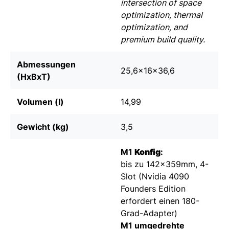
intersection of space
optimization, thermal
optimization, and
premium build quality.
Abmessungen
25,6x16x36,6
(HxBxT)
Volumen (l)
14,99
Gewicht (kg)
3,5
M1
Konfig
:
bis zu 142x359mm, 4-
Slot (Nvidia 4090
Founders Edition
erfordert einen 180-
Grad-Adapter)
M1 umgedrehte