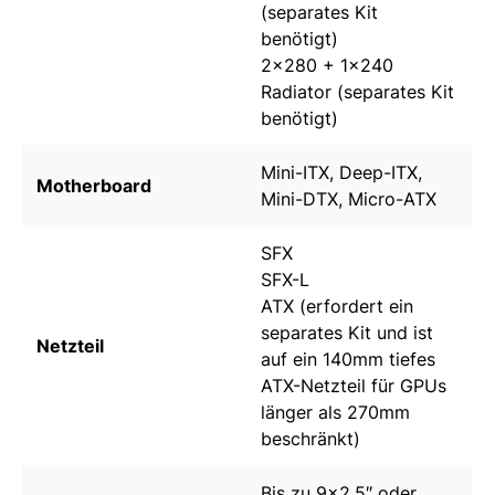
(
separates Kit
benötigt)
2×280 + 1×240
Radiator (
separates Kit
benötigt)
Mini-ITX, Deep-ITX,
Motherboard
Mini-DTX, Micro-ATX
SFX
SFX-L
ATX (erfordert ein
separates Kit und ist
Netzteil
auf ein 140mm tiefes
ATX-Netzteil für GPUs
länger als 270mm
beschränkt)
Bis zu 9×2,5″ oder