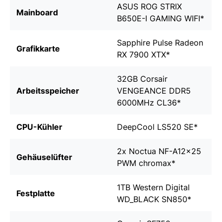
ASUS ROG STRIX
Mainboard
B650E-I GAMING WIFI
*
Sapphire Pulse Radeon
Grafikkarte
RX 7900 XTX
*
32GB Corsair
Arbeitsspeicher
VENGEANCE DDR5
6000MHz CL36
*
CPU-Kühler
DeepCool LS520 SE
*
2x
Noctua NF-A12x25
Gehäuselüfter
PWM chromax
*
1TB Western Digital
Festplatte
WD_BLACK SN850
*