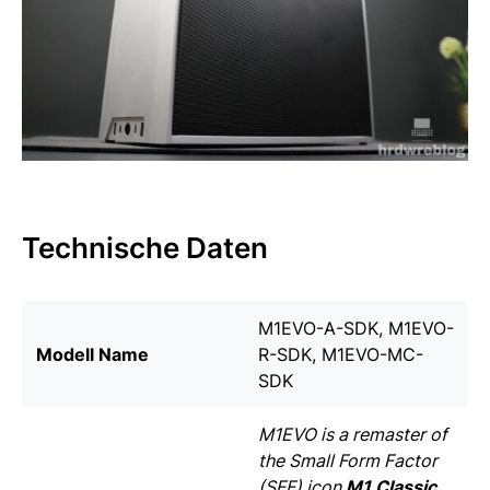
Technische Daten
M1EVO-A-SDK, M1EVO-
Modell Name
R-SDK, M1EVO-MC-
SDK
M1EVO is a remaster of
the Small Form Factor
(SFF) icon
M1 Classic
.