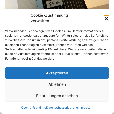
Cookie-Zustimmung
verwalten
Wir verwenden Technologien wie Cookies, um Geräteinformationen zu
CASES
speichern und/oder darauf zuzugreifen. Wir tun dies, um das Surferlebnis
Fractal Design Torrent Nano
zu verbessern und um (nicht) personalisierte Werbung anzuzeigen. Wenn
du diesen Technologien zustimmst, können wir Daten wie das
Nachfolgend findest du eine Zusammenstellung aller
Surfverhalten oder eindeutige IDs auf dieser Website verarbeiten. Wenn
relevanten Beiträge, Builds und Videos, die auf meinem Blog
du deine Zustimmung nicht erteilst oder zurückziehst, können bestimmte
Funktionen beeinträchtigt werden.
bisher rund um…
Mark
Read More
Akzeptieren
02/02/2024
Ablehnen
Einstellungen ansehen
Cookie-Richtlinie
Datenschutzerklärung
Impressum