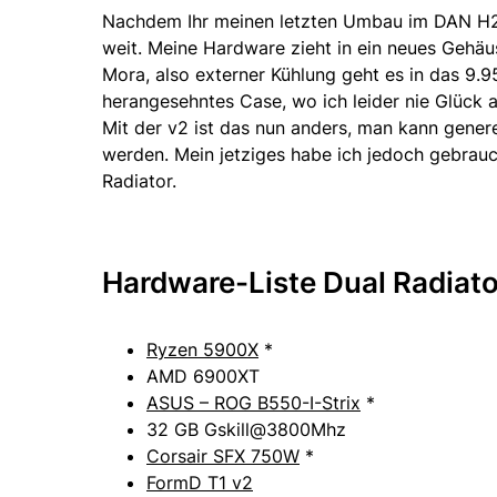
Nachdem Ihr meinen letzten Umbau im DAN 
weit. Meine Hardware zieht in ein neues Gehäu
Mora, also externer Kühlung geht es in das 9.9
herangesehntes Case, wo ich leider nie Glück a
Mit der v2 ist das nun anders, man kann gener
werden. Mein jetziges habe ich jedoch gebrauc
Radiator.
Hardware-Liste Dual Radiat
Ryzen 5900X
*
AMD 6900XT
ASUS – ROG B550-I-Strix
*
32 GB Gskill@3800Mhz
Corsair SFX 750W
*
FormD
T1 v2