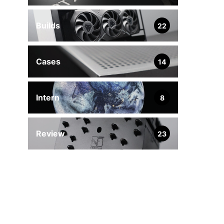
Builds
22
Cases
14
Intern
8
Review
23