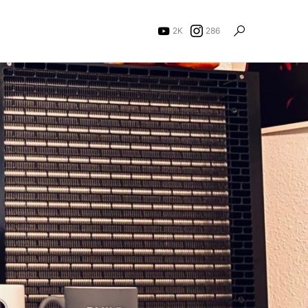
2K
286