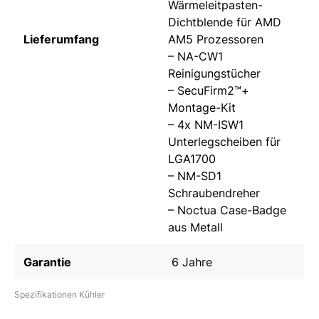
Wärmeleitpasten-
Dichtblende für AMD
Lieferumfang
AM5 Prozessoren
– NA-CW1
Reinigungstücher
– SecuFirm2™+
Montage-Kit
– 4x NM-ISW1
Unterlegscheiben für
LGA1700
– NM-SD1
Schraubendreher
– Noctua Case-Badge
aus Metall
Garantie
6 Jahre
Spezifikationen Kühler