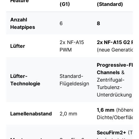
Feature
(G1)
(Standard)
Anzahl
6
8
Heatpipes
2x NF-A15
2x NF-A15 G2 P
Lüfter
PWM
(neue Generation)
Progressive-Flo
Channels
&
Lüfter-
Standard-
Zentrifugal-
Technologie
Flügeldesign
Turbulenz-
Unterdrückung
1,6 mm
(höhere
Lamellenabstand
2,0 mm
Dichte/Oberfläch
SecuFirm2+
(Tor