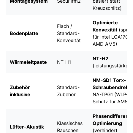
Montagesystem
SecuFirm2
basiert statt
Kreuzschlitz)
Optimierte
Flach /
Konvexität
(spezie
Bodenplatte
Standard-
für Intel LGA1700
Konvexität
AMD AM5)
NT-H2
Wärmeleitpaste
NT-H1
(leistungsstärker)
NM-SD1 Torx-
Zubehör
Standard-
Schraubendrehe
inklusive
Zubehör
NA-TPG1 (WLP-
Schutz für AM5)
Phasendifferenz
Klassisches
Optimierung
Lüfter-Akustik
Rauschen
(verhindert