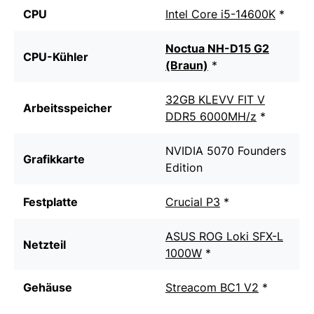
CPU
Intel Core i5-14600K
*
Noctua NH-D15 G2
CPU-Kühler
(Braun)
*
32GB KLEVV FIT V
Arbeitsspeicher
DDR5 6000MH/z
*
NVIDIA 5070 Founders
Grafikkarte
Edition
Festplatte
Crucial P3
*
ASUS ROG Loki SFX-L
Netzteil
1000W
*
Gehäuse
Streacom BC1 V2
*