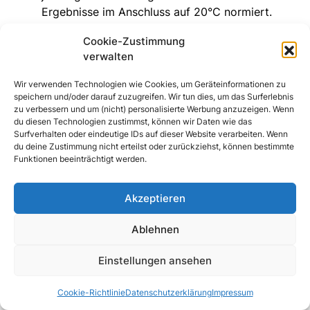
Ergebnisse im Anschluss auf 20°C normiert.
Die Ermittlung der Lautstärke erfolgte mit dem
Cookie-Zustimmung
VOLTCRAFT Schallpegel-Messgerät SL-200 ca.
verwalten
20cm von der Benchtable entfernt.
Wir verwenden Technologien wie Cookies, um Geräteinformationen zu
speichern und/oder darauf zuzugreifen. Wir tun dies, um das Surferlebnis
Folgende Messungen wurden durchgeführt:
zu verbessern und um (nicht) personalisierte Werbung anzuzeigen. Wenn
du diesen Technologien zustimmst, können wir Daten wie das
Surfverhalten oder eindeutige IDs auf dieser Website verarbeiten. Wenn
Temperatur
du deine Zustimmung nicht erteilst oder zurückziehst, können bestimmte
Funktionen beeinträchtigt werden.
CPU-Kühler 1000rpm
CPU-Kühler max. rpm
Akzeptieren
Ablehnen
Lautstärke
Einstellungen ansehen
CPU-Kühler min. rpm
CPU-Kühler 1000rpm
Cookie-Richtlinie
Datenschutzerklärung
Impressum
CPU-Kühler max. rpm.