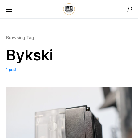
Browsing Tag
Bykski
1 post