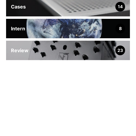
Cases
14
Intern
8
Review
23