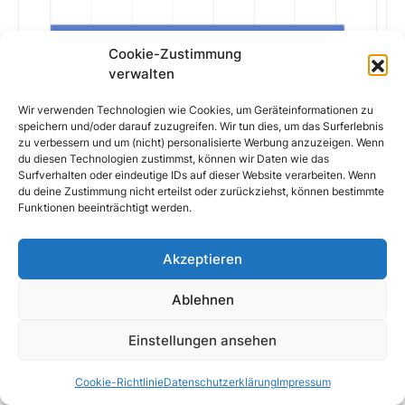
Cookie-Zustimmung
verwalten
Wir verwenden Technologien wie Cookies, um Geräteinformationen zu
speichern und/oder darauf zuzugreifen. Wir tun dies, um das Surferlebnis
zu verbessern und um (nicht) personalisierte Werbung anzuzeigen. Wenn
du diesen Technologien zustimmst, können wir Daten wie das
Surfverhalten oder eindeutige IDs auf dieser Website verarbeiten. Wenn
du deine Zustimmung nicht erteilst oder zurückziehst, können bestimmte
Funktionen beeinträchtigt werden.
Temperaturmessung
Akzeptieren
Hier erreicht der IceSLEET bei 1000rpm 70,2°C. Da
die Arbeit mit nur einem Lüfter verrichtet werden
Ablehnen
muss, finde ich den Wert ganz in Ordnung. Bei
maximaler Umdrehung sinkt die Temperatur um 4°C
Einstellungen ansehen
auf 66°C. ~400rpm mehr und dafür 4°C weniger. Hier
wäre noch Potential nach oben, wenn der Lüfter
Cookie-Richtlinie
Datenschutzerklärung
Impressum
etwas drehfreudiger wäre (was allerdings auch mit