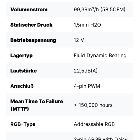
Volumenstrom
99,39m³/h (58,5CFM)
Statischer Druck
1,5mm H2O
Betriebsspannung
12 V
Lagertyp
Fluid Dynamic Bearing
Lautstärke
22,5dB(A)
Anschluß
4-pin PWM
Mean Time To Failure
> 150,000 hours
(MTTF)
RGB-Type
Addressable RGB
3-pin ARGB with Daisy