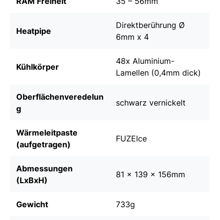
RAM Freiheit
35 – 56mm
Direktberührung Ø
Heatpipe
6mm x 4
48x Aluminium-
Kühlkörper
Lamellen (0,4mm dick)
Oberflächenveredelun
schwarz vernickelt
g
Wärmeleitpaste
FUZEIce
(aufgetragen)
Abmessungen
81 x 139 x 156mm
(LxBxH)
Gewicht
733g