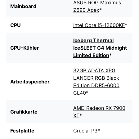
ASUS ROG Maximus
Mainboard
Z690 Apex
*
CPU
Intel Core i5-12600KF
*
Iceberg Thermal
CPU-Kühler
IceSLEET G4 Midnight
Limited Edition
*
32GB ADATA XPG
LANCER RGB Black
Arbeitsspeicher
Edition DDR5-6000
CL40
*
AMD Radeon RX 7900
Grafikkarte
XT
*
Festplatte
Crucial P3
*