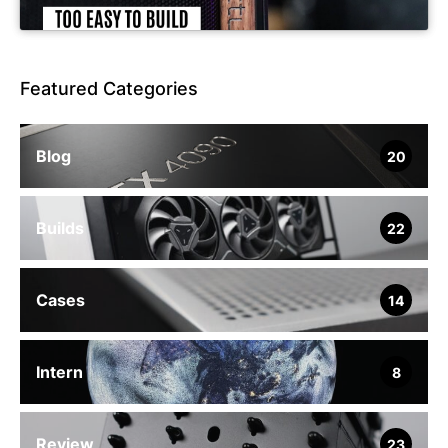
Featured Categories
Blog
20
Builds
22
Cases
14
Intern
8
Review
23