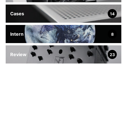
Cases
14
Intern
8
Review
23