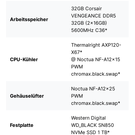
32GB Corsair
VENGEANCE DDR5
Arbeitsspeicher
32GB (2x16GB)
5600MHz C36
*
Thermalright AXP120-
X67
*
CPU-Kühler
@
Noctua NF-A12x15
PWM
chromax.black.swap
*
Noctua NF-A12x25
Gehäuselüfter
PWM
chromax.black.swap
*
Western Digital
Festplatte
WD_BLACK SN850
NVMe SSD 1 TB
*