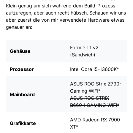
Klein genug um sich während dem Build-Prozess
aufzuregen, aber auch recht hübsch. Schauen wir uns
aber zuerst die von mir verwendete Hardware etwas
genauer an:
FormD T1 v2
Gehäuse
(Sandwich)
Prozessor
Intel Core i5-13600K
*
ASUS ROG Strix Z790-I
Gaming WIFI
*
Mainboard
ASUS ROG STRIX
B660-I GAMING WIFI
*
AMD Radeon RX 7900
Grafikkarte
XT
*