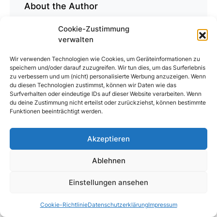
About the Author
Cookie-Zustimmung
Mark
verwalten
Wir verwenden Technologien wie Cookies, um Geräteinformationen zu
It’s all about hrdwre.
speichern und/oder darauf zuzugreifen. Wir tun dies, um das Surferlebnis
zu verbessern und um (nicht) personalisierte Werbung anzuzeigen. Wenn
du diesen Technologien zustimmst, können wir Daten wie das
Surfverhalten oder eindeutige IDs auf dieser Website verarbeiten. Wenn
du deine Zustimmung nicht erteilst oder zurückziehst, können bestimmte
Funktionen beeinträchtigt werden.
Want to support my work?
Akzeptieren
Ablehnen
Einstellungen ansehen
Cookie-Richtlinie
Datenschutzerklärung
Impressum
Featured Post